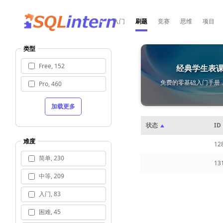
入门
刷题
竞赛
思维
项目
类型
Free, 152
经典学生表
免费的零基础入门手册
Pro, 460
加载更多
状态
ID
难度
12
简单, 230
13
中等, 209
入门, 83
困难, 45