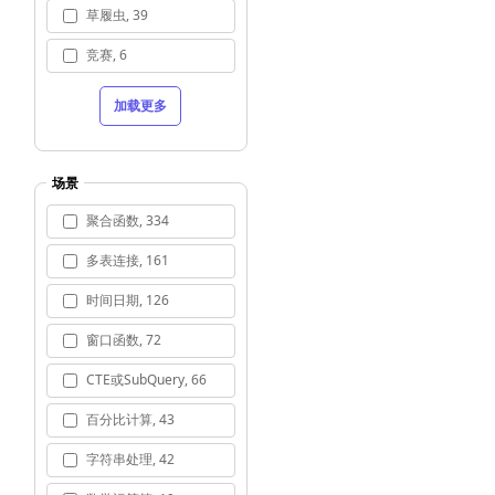
草履虫, 39
竞赛, 6
加载更多
场景
聚合函数, 334
多表连接, 161
时间日期, 126
窗口函数, 72
CTE或SubQuery, 66
百分比计算, 43
字符串处理, 42