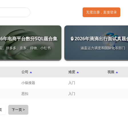
无需注册，直接登录
2026年电商平台数分SQL题合集
🔒 2026年滴滴出行面试真题
宝、拼多多、京东、得物、小红书
涵盖运力调度和国际化等部门
公司
难度
视频
小猿搜题
入门
思扣
入门
页
下一页 >