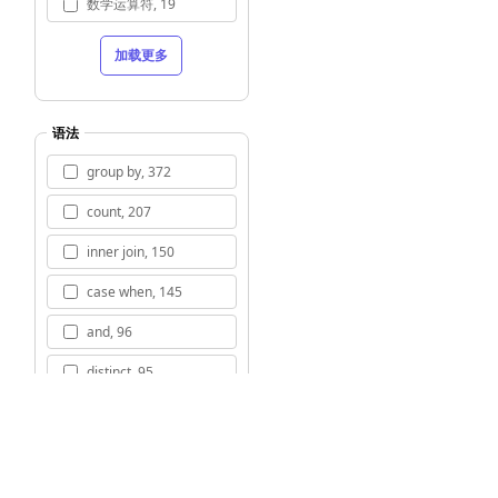
数学运算符, 19
加载更多
语法
group by, 372
count, 207
inner join, 150
case when, 145
and, 96
distinct, 95
avg, 91
sum, 85