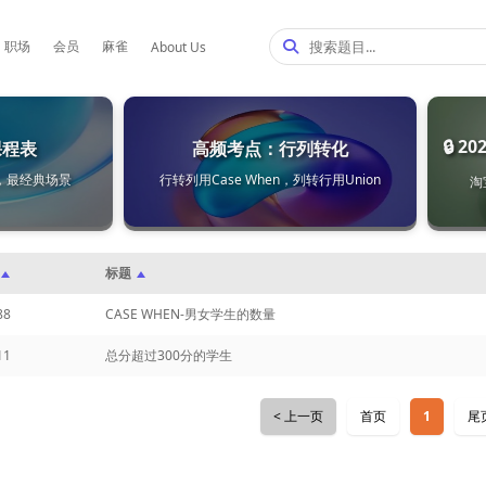
职场
会员
麻雀
About Us
🔒 
课程表
高频考点：行列转化
，最经典场景
行转列用Case When，列转行用Union
淘
标题
88
CASE WHEN-男女学生的数量
11
总分超过300分的学生
< 上一页
首页
尾
1