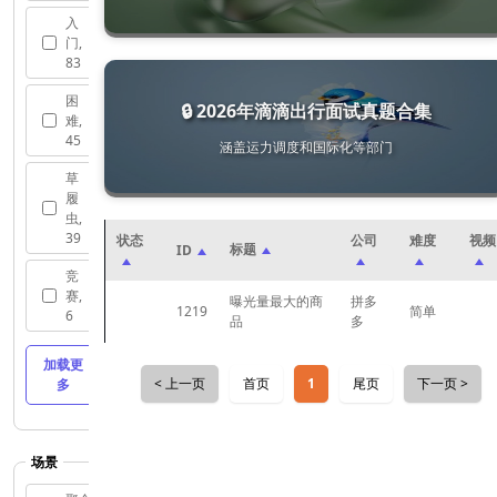
入
门,
83
困
🔒 2026年滴滴出行面试真题合集
难,
45
涵盖运力调度和国际化等部门
草
履
虫,
39
状态
公司
难度
视频
标题
ID
竞
赛,
曝光量最大的商
拼多
1219
简单
6
品
多
加载更
< 上一页
首页
尾页
下一页 >
1
多
场景