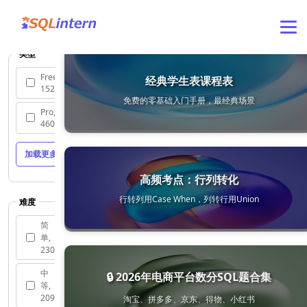
类型
Free,
经典学生表课程表
152
免费的零基础入门手册，最经典场景
Pro,
460
加载更多
高频考点：行列转化
行转列用Case When，列转行用Union
难度
简
单,
230
中
🔒 2026年电商平台数分SQL题合集
等,
209
淘宝、拼多多、京东、得物、小红书