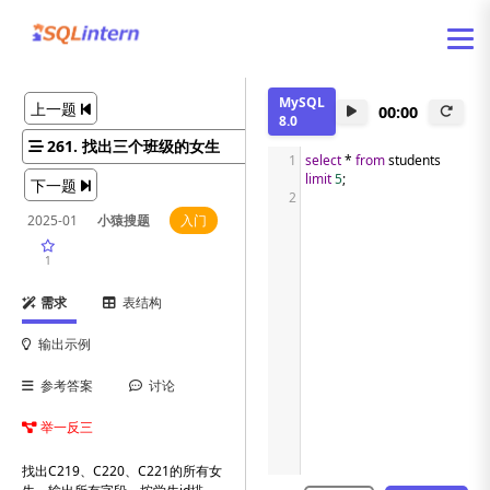
MySQL
上一题
00:00
8.0
261. 找出三个班级的女生
1
select
*
from
 students 
limit
5
;
下一题
2
2025-01
小猿搜题
入门
1
需求
表结构
输出示例
参考答案
讨论
举一反三
找出C219、C220、C221的所有女