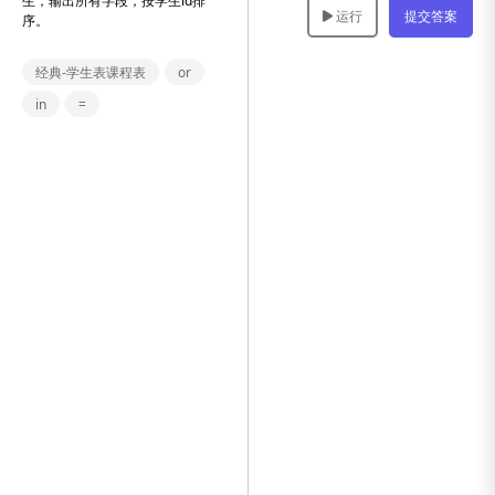
生，输出所有字段，按学生id排
运行
提交答案
序。
经典-学生表课程表
or
in
=