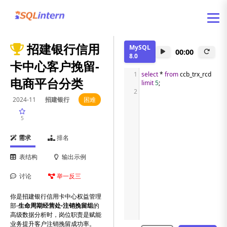
招建银行信用
MySQL
00:00
8.0
卡中心客户挽留-
1
select
*
from
 ccb_trx_rcd 
电商平台分类
limit
5
;
2
2024-11
招建银行
困难
5
需求
排名
表结构
输出示例
讨论
举一反三
你是招建银行信用卡中心权益管理
部-
生命周期经营处-注销挽留组
的
高级数据分析时，岗位职责是赋能
业务提升客户注销挽留成功率。