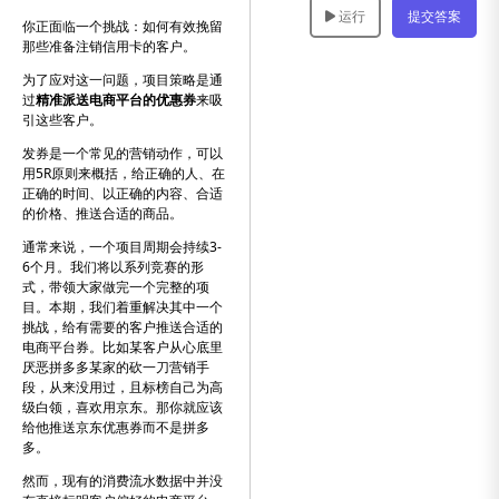
运行
提交答案
你正面临一个挑战：如何有效挽留
那些准备注销信用卡的客户。
为了应对这一问题，项目策略是通
过
精准派送电商平台的优惠券
来吸
引这些客户。
发券是一个常见的营销动作，可以
用5R原则来概括，给正确的人、在
正确的时间、以正确的内容、合适
的价格、推送合适的商品。
通常来说，一个项目周期会持续3-
6个月。我们将以系列竞赛的形
式，带领大家做完一个完整的项
目。本期，我们着重解决其中一个
挑战，给有需要的客户推送合适的
电商平台券。比如某客户从心底里
厌恶拼多多某家的砍一刀营销手
段，从来没用过，且标榜自己为高
级白领，喜欢用京东。那你就应该
给他推送京东优惠券而不是拼多
多。
然而，现有的消费流水数据中并没