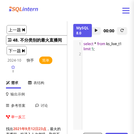
MySQL
上一题
00:00
8.0
48. 不分类别的最火直播间
1
select
*
from
 ks_live_t1 
limit
5
;
下一题
2
2024-10
快手
简单
8
需求
表结构
输出示例
参考答案
讨论
举一反三
找出
2021年9月12日23点
，最火的