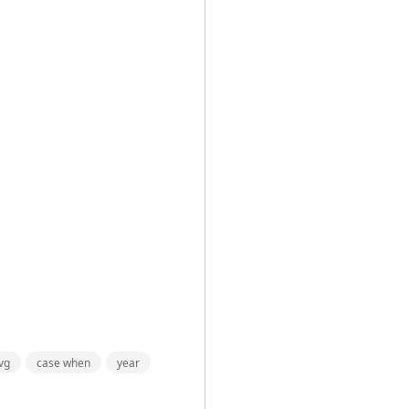
vg
case when
year