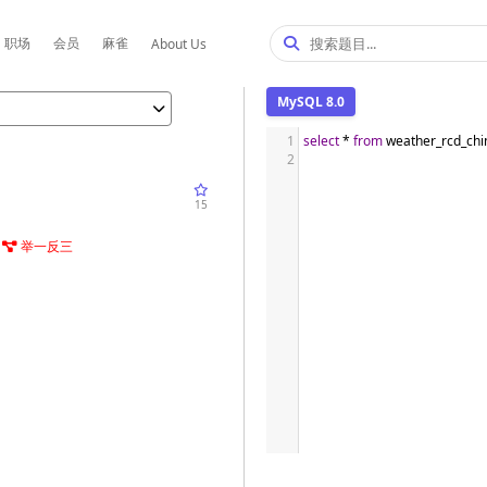
职场
会员
麻雀
About Us
MySQL 8.0
1
select
*
from
 weather_rcd_chi
2
15
举一反三