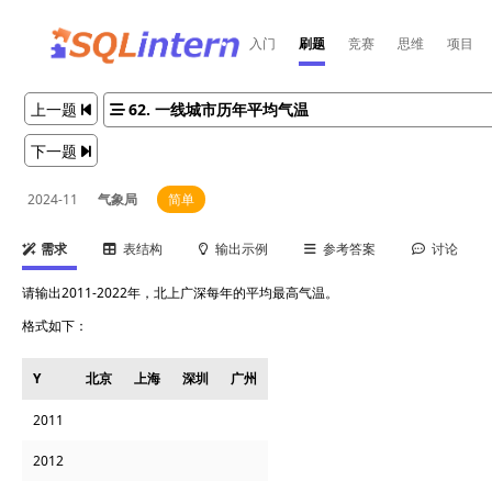
入门
刷题
竞赛
思维
项目
上一题
62. 一线城市历年平均气温
下一题
2024-11
气象局
简单
需求
表结构
输出示例
参考答案
讨论
请输出2011-2022年，北上广深每年的平均最高气温。
格式如下：
Y
北京
上海
深圳
广州
2011
2012