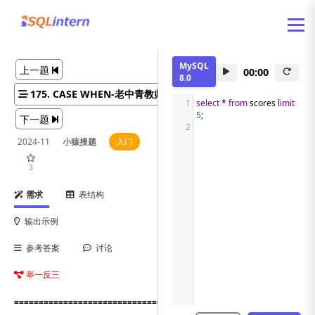
MySQL
上一题
00:00
8.0
175. CASE WHEN-老中青教师数量
1
select
*
from
 scores 
limit
5
;
下一题
2
2024-11
小猿搜题
入门
3
需求
表结构
输出示例
参考答案
讨论
举一反三
=============================================================