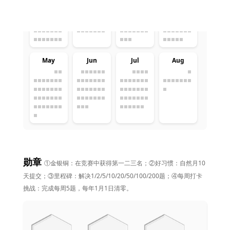
May
Jun
Jul
Aug
勋章
①金银铜：在竞赛中获得第一二三名；②好习惯：自然月10
天提交；③里程碑：解决1/2/5/10/20/50/100/200题；④每周打卡
挑战：完成每周5题，每年1月1日清零。