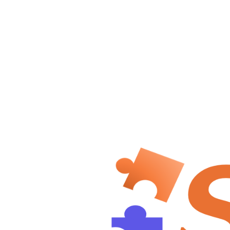
蓬
蓬敏迪
305/1894
解决了
全站第
名
48
/612
题
入门: 13/83
简单: 1/230