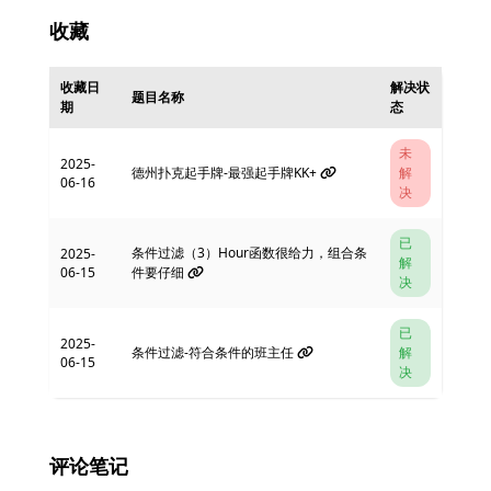
收藏
收藏日
解决状
题目名称
期
态
未
2025-
德州扑克起手牌-最强起手牌KK+
解
06-16
决
已
条件过滤（3）Hour函数很给力，组合条
2025-
解
06-15
件要仔细
决
已
2025-
条件过滤-符合条件的班主任
解
06-15
决
评论笔记