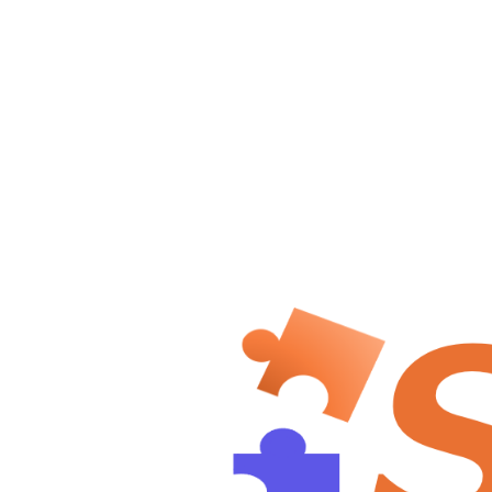
a
aqing
306/1893
解决了
全站第
名
110
/612
题
入门: 47/83
简单: 19/230